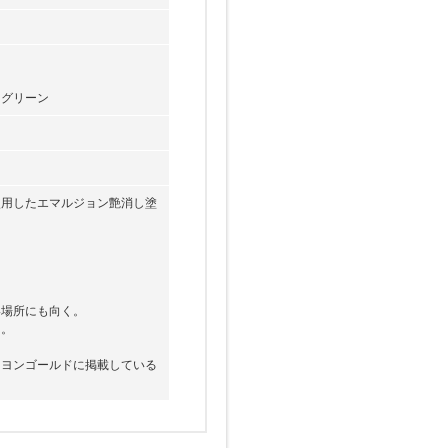
ングリーン
使用したエマルジョン艶消し塗
い場所にも向く。
る。
ニヨンゴールドに掲載している