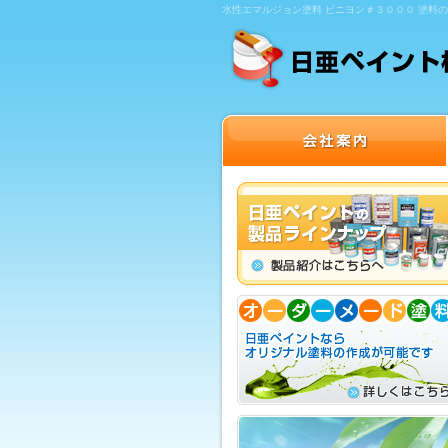
水性エマルジョン塗料 ビニヨン＃３０００ 塗料