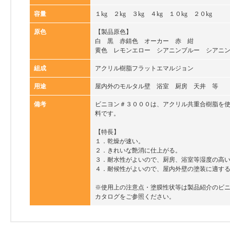
容量
１kg ２kg ３kg ４kg １０kg ２０kg
原色
【製品原色】
白 黒 赤錆色 オーカー 赤 紺
黄色 レモンエロー シアニンブルー シアニ
組成
アクリル樹脂フラットエマルジョン
用途
屋内外のモルタル壁 浴室 厨房 天井 等
備考
ビニヨン＃３０００は、アクリル共重合樹脂を
料です。
【特長】
１．乾燥が速い。
２．きれいな艶消に仕上がる。
３．耐水性がよいので、厨房、浴室等湿度の高
４．耐候性がよいので、屋内外壁の塗装に適す
※使用上の注意点・塗膜性状等は製品紹介のビ
カタログをご参照ください。